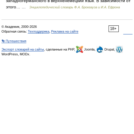
западногерманского в верхненемецкий язык. В зависимости от
этого… …
Энциклопедический словарь Ф.А. Брокгауза и И.А. Ефрона
© Академик, 2000-2026
18+
Обратная связь:
Техподдержка
,
Реклама на сайте
👣 Путешествия
Экспорт словарей на сайты
, сделанные на PHP,
Joomla,
Drupal,
WordPress, MODx.