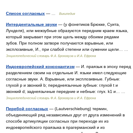
Список согласных
— …
Википедия
Интердентальные звуки
— (у фонетиков Брюкке, Суита,
Лунделя), или межзубные образуются передним краем языка,
который закрывает при этом щель между обоими рядами
зубов. При полном затворе получаются взрывные, или
эксплозивные, И., при слабой степени или сужении щели… …
Энциклопедический словарь Ф.А. Брокгауза и И.А. Ефрона
Индоевропейский консонантизм
— И. праязык в эпоху перед
разделением своим на отдельные И. языки имел следующие
согласные звуки. А. Взрывные, или эксплозивные. Губные:
глухой p и звонкий b; переднеязычные зубные: глухой t и
звонкий d; заднеязычные передние и небные: глух. k1 и… …
Энциклопедический словарь Ф.А. Брокгауза и И.А. Ефрона
Перебой согласных
— (Lautverschiebung) термин,
объединяющий ряд независимых друг от друга изменений в
способе артикуляции согласных при переходе их из
индоевропейского праязыка в прагерманский и из